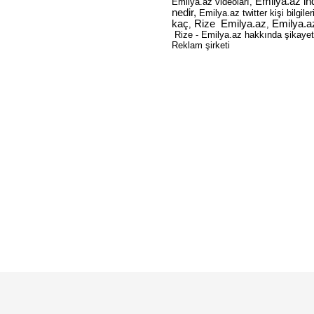
Emilya.az ind
Emilya.az videoları,
nedir,
Emilya.az twitter kişi bilgiler
kaç
Rize Emilya.az
Emilya.a
,
,
Rize - Emilya.az hakkında şikayetl
Reklam şirketi