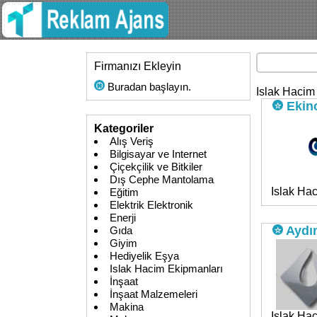
Firmanızı Ekleyin
Buradan başlayın.
Islak Hacim
Ekino
Kategoriler
Alış Veriş
Bilgisayar ve Internet
Çiçekçilik ve Bitkiler
Dış Cephe Mantolama
Islak Hac
Eğitim
Elektrik Elektronik
Enerji
Aydın
Gıda
Giyim
Hediyelik Eşya
Islak Hacim Ekipmanları
İnşaat
İnşaat Malzemeleri
Makina
Islak Hac