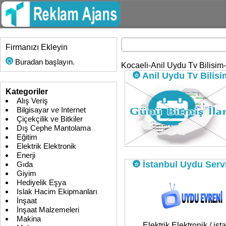
Firmanızı Ekleyin
Buradan başlayın.
Kocaeli-Anil Uydu Tv Bilisim-
Anil Uydu Tv Bilisi
Kategoriler
Alış Veriş
Bilgisayar ve Internet
Çiçekçilik ve Bitkiler
Dış Cephe Mantolama
Elektrik Elektronik / Kocaeli
Eğitim
Elektrik Elektronik
Enerji
İstanbul Uydu Serv
Gıda
Giyim
Hediyelik Eşya
Islak Hacim Ekipmanları
İnşaat
İnşaat Malzemeleri
Makina
Elektrik Elektronik / ist