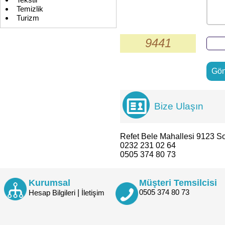
Tekstil
Temizlik
Turizm
9441
Bize Ulaşın
Refet Bele Mahallesi 9123 So
0232 231 02 64
0505 374 80 73
Kurumsal
Müşteri Temsilcisi
|
0505 374 80 73
Hesap Bilgileri
İletişim