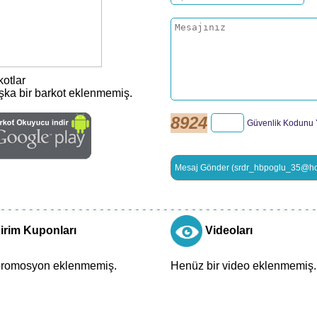
otlar
ka bir barkot eklenmemiş.
8924
Güvenlik Kodunu 
dirim Kuponları
Videoları
promosyon eklenmemiş.
Henüz bir video eklenmemiş.