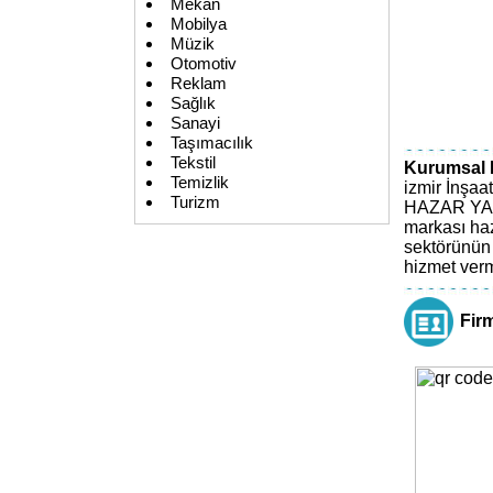
Mekan
Mobilya
Müzik
Otomotiv
Reklam
Sağlık
Sanayi
Taşımacılık
Tekstil
Kurumsal Bi
Temizlik
izmir İnşa
Turizm
HAZAR YAPI
markası haz
sektörünün 
hizmet ver
Fir