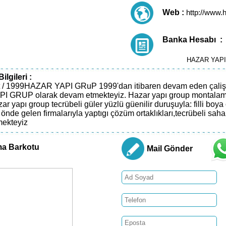
Web :
http://www.
Banka Hesabı :
HAZAR YAPI G
lgileri :
at / 1999HAZAR YAPI GRuP 1999'dan itibaren devam eden çali
 GRUP olarak devam etmekteyiz. Hazar yapı group montalama 'ı
ar yapı group tecrübeli güler yüzlü güenilir duruşuyla: filli boya
önde gelen firmalarıyla yaptıgı çözüm ortaklıkları,tecrübeli saha 
mekteyiz
ma Barkotu
Mail Gönder