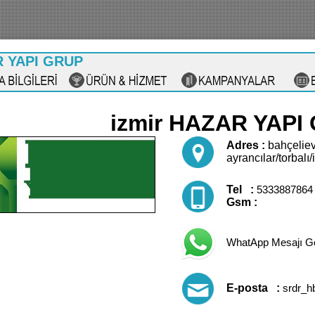
 YAPI GRUP
izmir HAZAR YAPI
Adres :
bahçeliev
ayrancılar/torbalı/
Tel :
5333887864
Gsm :
WhatApp Mesajı G
E-posta :
srdr_h