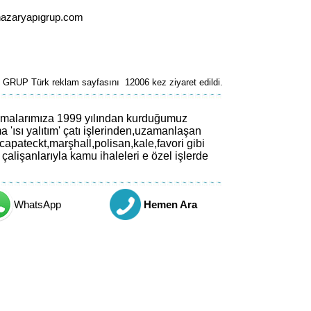
hazaryapıgrup.com
RUP Türk reklam sayfasını 12006 kez ziyaret edildi.
şmalarımıza 1999 yılından kurduğumuz
sı yalıtım' çatı işlerinden,uzamanlaşan
 capateckt,marşhall,polisan,kale,favori gibi
çalişanlarıyla kamu ihaleleri e özel işlerde
WhatsApp
Hemen Ara