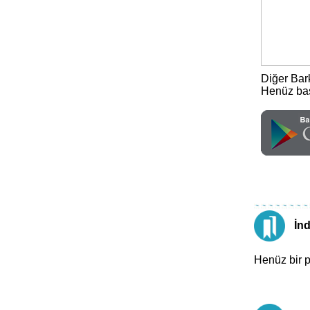
Diğer Bark
Henüz baş
İn
Henüz bir 