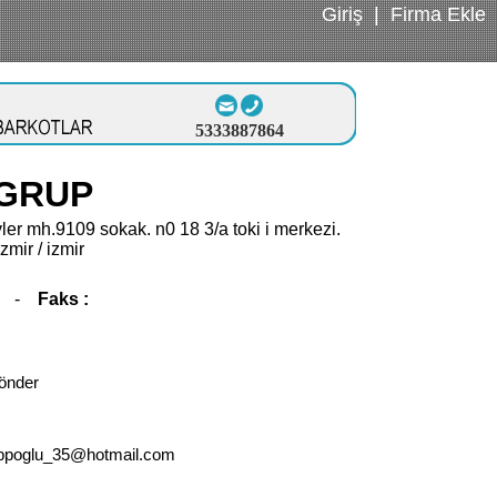
Giriş
|
Firma Ekle
5333887864
 GRUP
ler mh.9109 sokak. n0 18 3/a toki i merkezi.
izmir / izmir
-
Faks :
önder
bpoglu_35@hotmail.com