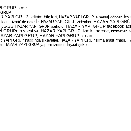
I GRUP-izmir
 GRUP
 YAPI GRUP iletişim bilgileri
İnş
, HAZAR YAPI GRUP' a mesaj gönder,
HAZAR YAPI GRUP in
klam izmir' de nerede, HAZAR YAPI GRUP videoları,
HAZAR YAPI GRUP facebook adre
i yakala, HAZAR YAPI GRUP barkotu,
 GRUPnın sitesi
HAZAR YAPI GRUP izmir nerede
ve
, hizmetleri n
 HAZAR YAPI GRUP
HAZAR YAPI GRUP reklamı
,
R YAPI GRUP hakkında şikayetler, HAZAR YAPI GRUP firma araştırması. 
rı. HAZAR YAPI GRUP yapımı izmirun İnşaat şirketi